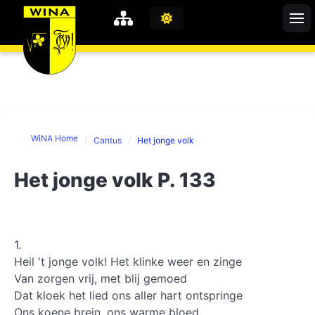
WiNA
MyWiNA
WiNA Home
Cantus
Het jonge volk
Career
Home
Het jonge volk P. 133
Shop
Schachten
Studie
1.
Heil 't jonge volk! Het klinke weer en zinge
Van zorgen vrij, met blij gemoed
Dat kloek het lied ons aller hart ontspringe
Ons koene brein, ons warme bloed