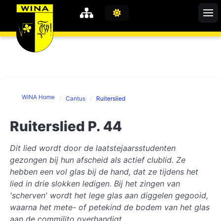
WiNA
MyWiNA
WiNA Home
Cantus
Ruiterslied
Career
Home
Ruiterslied P. 44
Shop
Schachten
Dit lied wordt door de laatstejaarsstudenten
gezongen bij hun afscheid als actief clublid. Ze
Studie
hebben een vol glas bij de hand, dat ze tijdens het
lied in drie slokken ledigen. Bij het zingen van
'scherven' wordt het lege glas aan diggelen gegooid,
waarna het mete- of petekind de bodem van het glas
aan de commilito overhandigt.