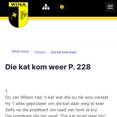
WiNA
MyWiNA
WiNA Home
Cantus
Die kat kom weer
Career
Home
Die kat kom weer P. 228
Shop
Schachten
Studie
1.
Ou Jan Wilson had 'n kat wat die ou nie wou verlaat
Hy 't alles geprobeer om die kat daar weg te keer
Selfs na die predikant om raad van hom te kry
Die predikant die het gesê: "Die kat moet daar bly"