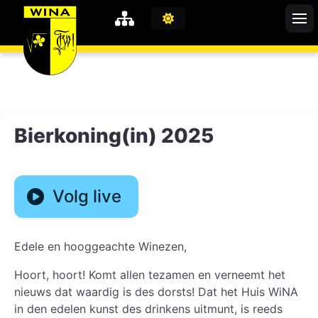
WiNA
MyWiNA
Bierkoning(in) 2025
Career
Home
Volg live
Shop
Schachten
Studie
Edele en hooggeachte Winezen,
Hoort, hoort! Komt allen tezamen en verneemt het
nieuws dat waardig is des dorsts! Dat het Huis WiNA
in den edelen kunst des drinkens uitmunt, is reeds