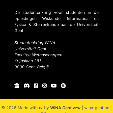
De studentenkring voor studenten in de
opleidingen Wiskunde, Informatica en
Fysica & Sterrenkunde aan de Universiteit
Gent.
Studentenkring WiNA
Universiteit Gent
Faculteit Wetenschappen
Krijgslaan 281
9000 Gent, België
© 2026 Made with 🍺 by
WiNA Gent vzw
|
wina-gent.be
|