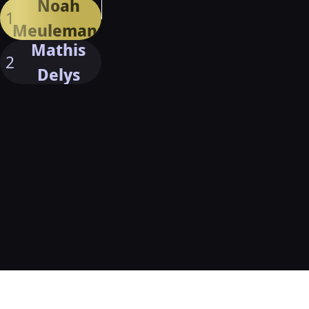
Noah
1
Meulemans
Mathis
2
Delys