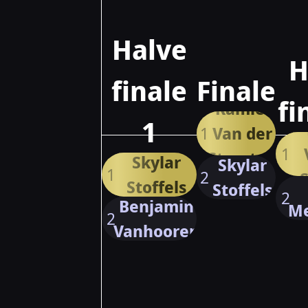
Halve
H
finale
Finale
fi
Kamiel
1
1
Van der
1
Straeten
Skylar
Skylar
1
2
Stoffels
Stoffels
2
Benjamin
M
2
Vanhooren