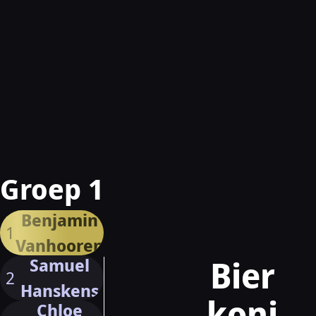
Groep 1
Benjamin
1
Vanhooren
Bier
Samuel
2
Hanskens
koni
Chloe